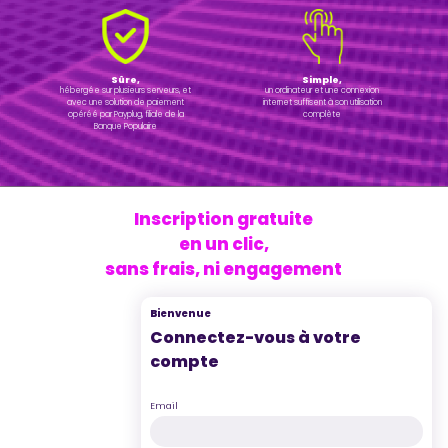
Sûre,
Simple,
hébergée sur plusieurs serveurs, et
un ordinateur et une connexion
avec une solution de paiement
internet suffisent à son utilisation
opéréé par Payplug, filiale de la
complète
Banque Populaire
Inscription gratuite
en un clic,
sans frais, ni engagement
Bienvenue
Connectez-vous à votre
compte
Email