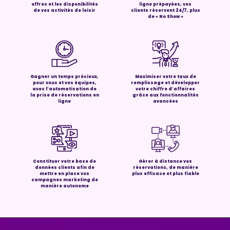
offres et les disponibilités
ligne prépayées, vos
de vos activités de loisir
clients réservent 24/7, plus
de « No Show »
Gagner un temps précieux,
Maximiser votre taux de
pour vous et vos équipes,
remplissage et développer
avec l’automatisation de
votre chiffre d’affaires
la prise de réservations en
grâce aux fonctionnalités
ligne
avancées
Constituer votre base de
Gérer à distance vos
données clients afin de
réservations, de manière
mettre en place vos
plus efficace et plus fiable
campagnes marketing de
manière autonome