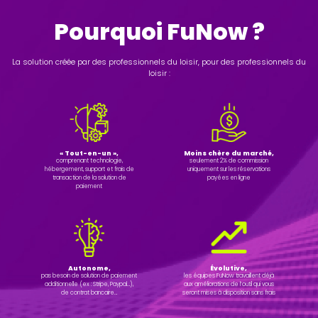
Pourquoi FuNow ?
La solution créée par des professionnels du loisir, pour des professionnels du
loisir :
« Tout-en-un »,
Moins chère du marché,
comprenant technologie,
seulement 2% de commission
hébergement, support et frais de
uniquement sur les réservations
transaction de la solution de
payées en ligne
paiement
Autonome,
Évolutive,
pas besoin de solution de paiement
les équipes FuNow travaillent déjà
additionnelle (ex : Stripe, Paypal…),
aux améliorations de l’outil qui vous
de contrat bancaire…
seront mises à disposition sans frais