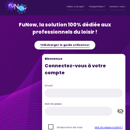
FuNow, c'est quoi ?
Pourquoi FuNow ?
Inscrivez-vous !
FuNow, la solution 100% dédiée aux
professionnels du loisir !
Télécharger le guide utilisateur
Bienvenue
Connectez-vous à votre
compte
Email
Mot de passe
Se souvenir de moi
Mot de passe oublié ?